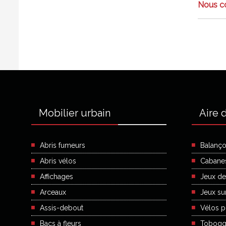
Nous co
Mobilier urbain
Aire 
Abris fumeurs
Balanço
Abris vélos
Cabane
Affichages
Jeux de
Arceaux
Jeux sur
Assis-debout
Vélos po
Bacs à fleurs
Tobogg