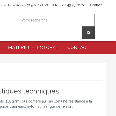
|
|
02 43 79 22 80
Contact
oute de La Vallée - 72 510 PONTVALLAIN
MATÉRIEL ÉLECTORAL
CONTACT
stiques techniques
ils, 115 g/m² qui confère au pavillon une résistance à la
équipé d’anneaux nylon sur sangle de renfort.