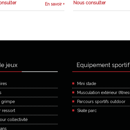
nsulter
Nous consulter
En savoir +
de jeux
Equipement sportif
ires
Mini stade
s
Musculation extérieur (fitnes
 grimpe
Parcours sportifs outdoor
 ressort
Skate parc
ur collectivité
ans