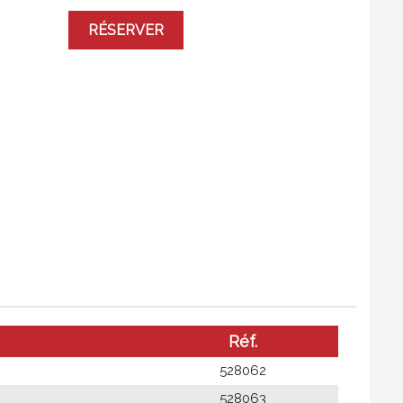
RÉSERVER
Réf.
528062
528063