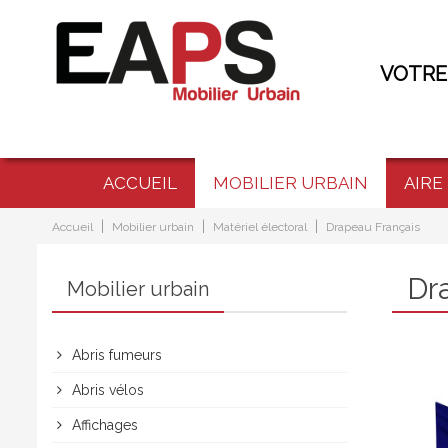
VOTRE
ACCUEIL
MOBILIER URBAIN
AIRE
|
|
|
Accueil
Mobilier urbain
Matériel électoral
Drapeau Français
Dr
Mobilier urbain
Abris fumeurs
Abris vélos
Affichages