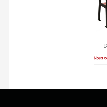
B
Nous co