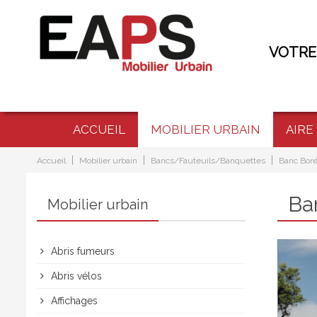
VOTRE
ACCUEIL
MOBILIER URBAIN
AIRE
|
|
|
Accueil
Mobilier urbain
Bancs/Fauteuils/Banquettes
Banc Bor
Ba
Mobilier urbain
Abris fumeurs
Abris vélos
Affichages