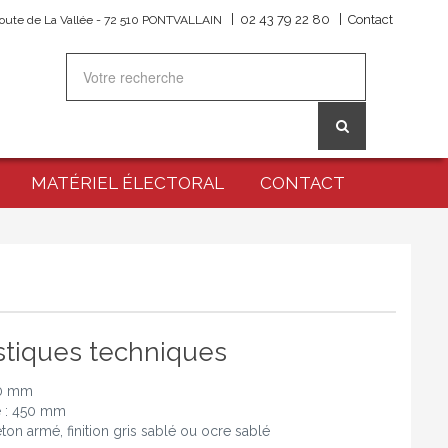
|
|
02 43 79 22 80
Contact
oute de La Vallée - 72 510 PONTVALLAIN
MATÉRIEL ÉLECTORAL
CONTACT
stiques techniques
50 mm
e : 450 mm
éton armé, finition gris sablé ou ocre sablé