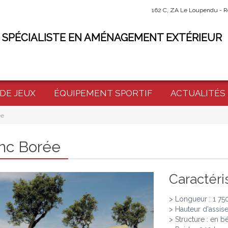
162 C, ZA Le Loupendu - R
 SPÉCIALISTE EN AMÉNAGEMENT EXTÉRIEUR
 DE JEUX
ÉQUIPEMENT SPORTIF
ACTUALITÉS
ée
nc Borée
Caractéri
> Longueur : 1 7
> Hauteur d'assis
> Structure : en b